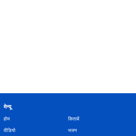
मेन्यू
होम
किताबें
वीडियो
भजन