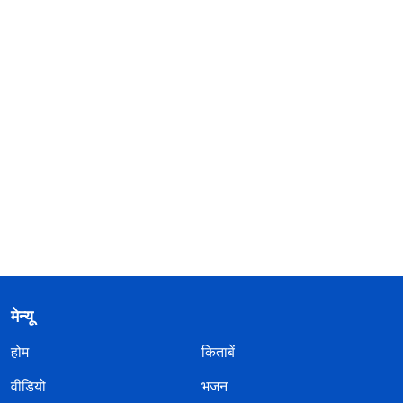
मेन्यू
होम
किताबें
वीडियो
भजन