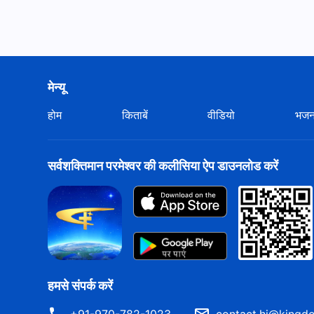
मेन्यू
होम
किताबें
वीडियो
भज
सर्वशक्तिमान परमेश्वर की कलीसिया ऐप डाउनलोड करें
हमसे संपर्क करें