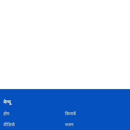
मेन्यू
होम
किताबें
वीडियो
भजन