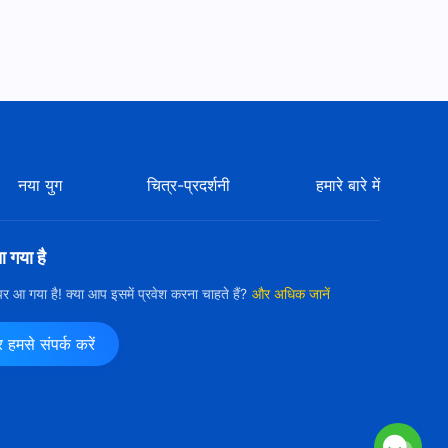
Hindi Christian Devotional
Song | परमेश्वर चाहता है इंसानियत
जीती रहे (Lyrics)
4:21
Hindi Christian Song With
Lyrics | सच्ची प्रार्थना का प्रभाव
3:58
नया युग
चित्र-प्रदर्शनी
हमारे बारे में
Hindi Christian Song With
Lyrics | सबसे असल है परमेश्वर का प्रेम
आ गया है
5:25
ी पर आ गया है! क्या आप इसमें प्रवेश करना चाहते हैं?
और अधिक जानें
Hindi Christian Song | परमेश्वर
लाया है इंसान को नए युग में
मसे संपर्क करें
5:18
Hindi Christian Song
Collection - Praise Songs
With Lyrics (Gospel Music)