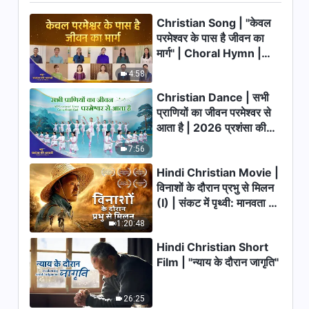
5:03
Christian Song | "केवल
परमेश्वर के पास है जीवन का
Hindi Christian Song | परमेश्वर
मार्ग" | Choral Hymn |
के लिए तुम्हारा विश्वास हो सबसे ऊँचा
2026 प्रशंसा की आवाजें
(Lyrics)
4:58
3:58
Christian Dance | सभी
Hindi Christian Song | परमेश्वर
प्राणियों का जीवन परमेश्वर से
के परीक्षण और शुद्धिकरण मानव की पूर्णता
आता है | 2026 प्रशंसा की
के लिए हैं (Lyrics)
आवाजें
4:42
7:56
Hindi Christian Movie |
Hindi Christian Song | अंतिम
विनाशों के दौरान प्रभु से मिलन
दिनों का मसीह लाता है राज्य का युग
(I) | संकट में पृथ्वी: मानवता का
(Lyrics)
4:25
भाग्य कहाँ जा रहा है?
1:20:48
Hindi Christian Short
Hindi Christian Song | केवल
सृष्टिकर्ता मानवता पर दया करता है
Film | "न्याय के दौरान जागृति"
(Lyrics)
5:52
26:25