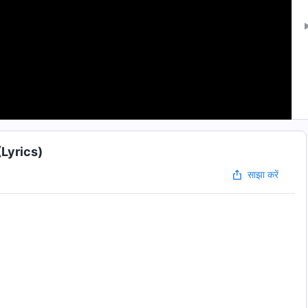
i Christian Song | परमेश्वर को जान लेने का परिणाम (Lyrics)
साझा करें