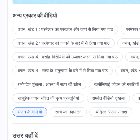
जिसे तुम्हें खो देने का भय है,
अन्य प्रकार की वीडियो
तुम नहीं चाहोगे कि उससे मुंह फेरो,
वचन, खंड 1 : परमेश्वर का प्रकटन और कार्य से लिया गया पाठ
परमेश्वर
नाफ़र्मानी करो, उससे बचो या दूर जाओ।
वचन, खंड 2 : परमेश्वर को जानने के बारे में से लिया गया पाठ
वचन, खंड 3
तुम बस उसकी परवाह करना चाहते हो, हुक्म मानना चाहते हो,
वचन, खंड 4 : मसीह-विरोधियों को उजागर करना से लिया गया पाठ
वचन, 
वो जो कुछ देता है, उसका प्रतिदान देना चाहते हो,
वचन, खंड 6 : सत्य के अनुसरण के बारे में से लिया गया पाठ
वचन, खंड 7 
उसके प्रभुत्व को समर्पित होना चाहते हो।
धर्मोपदेश शृंखला : आस्था में सत्य की खोज
कलीसियाई जीवन की गवाहियाँ
उसकी रहनुमाई, पोषण, देखभाल
सामूहिक गायन संगीत की नृत्य प्रस्तुतियाँ
समवेत वीडियो शृंखला
क
और हिफ़ाज़त को अब, नकारते नहीं हो।
उसकी सत्ता का, व्यवस्था का, अब विरोध नहीं करते हो।
भजन के वीडियो
सत्य का उद्घाटन
चित्रित फिल्म-सारांश
तुम सिर्फ़ उसके पीछे चलना चाहते हो, उसके साथ रहना चाहते हो,
उत्तर यहाँ दें
तुम उसे सिर्फ़ अपना एकमात्र जीवन मानना चाहते हो,