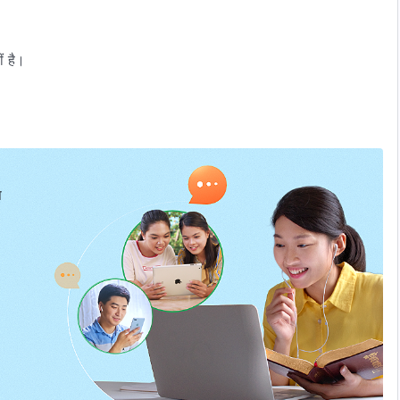
ं है।
प