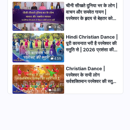
Hindi Christian Song | जीवन के
चीनी सीखते दुनिया भर के लोग |
सही मार्ग में प्रवेश कर लिया है हमने
वाचन और समवेत गायन |
(Lyrics)
परमेश्वर के हृदय से बेहतर कोई
4:20
हृदय नहीं | 2026 स्तुति की
13:42
ध्वनियाँ
Hindi Prayer Song | प्रार्थना के
Hindi Christian Dance |
मायने (Lyrics)
पूरी कायनात भरी है परमेश्वर की
3:34
स्तुति से | 2026 प्रशंसा की
आवाजें
4:59
Hindi Christian Song | "परमेश्वर
का न्याय है प्यार" (Lyrics)
Christian Dance |
परमेश्वर के सभी लोग
5:50
सर्वशक्तिमान परमेश्वर की स्तुति
गाते हैं | 2026 प्रशंसा की
Hindi Christian Song | इंसान के
10:31
आवाजें
लिये परमेश्वर की इच्छा कभी नहीं बदलेगी
(Lyrics)
5:18
Hindi Christian Song | तुम्हारी
पीड़ा जितनी भी हो ज़्यादा, परमेश्वर को प्रेम
करने का करो प्रयास