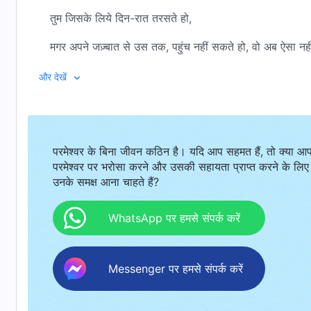
तुम जिसके लिये दिन-रात तरसते हो,
मगर अपने जज़्बात से उस तक, पहुंच नहीं सकते हो, वो अब ऐसा नही
वो असल में तुम्हारी हिफ़ाज़त में आस-पास है,
और देखें
वो जीवन दे रहा है,
तुम्हारी नियति को नियंत्रित कर रहा है।
परमेश्वर के बिना जीवन कठिन है। यदि आप सहमत हैं, तो क्या आ
ना तो वो बादलों में छिपा है,
परमेश्वर पर भरोसा करने और उसकी सहायता प्राप्त करने के लिए
उनके समक्ष आना चाहते हैं?
ना वहां है जहां दूर ज़मीं-आसमां मिलते हैं।
वो ठीक तुम्हारी बग़ल में है, तुम्हारी हर चीज़ पर राज कर रहा है।
WhatsApp पर हमसे संपर्क करें
वो सबकुछ है तुम्हारा, बस वही है तुम्हारा।
Messenger पर हमसे संपर्क करें
ऐसा परमेश्वर तुम्हें उसे पूजने, चाहने,
नज़दीक आने, करीब से थामने देता है,