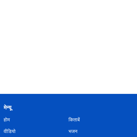
मेन्यू
होम
किताबें
वीडियो
भजन