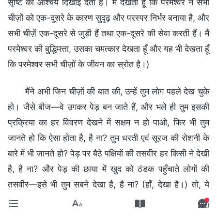
सृष्टि का आश्चर्य दिखाई देता है। मैं देखता हूँ कि परमेश्वर ने सभी
चीज़ों को एक-दूसरे के कारण सुदृढ़ और परस्पर निर्भर बनाया है, और
सभी चीज़ें एक-दूसरे से जुड़ी हैं तथा एक-दूसरे की सेवा करती हैं। मैं
परमेश्वर की बुद्धिमत्ता, उसका चमत्कार देखता हूँ और यह भी देखता हूँ
कि परमेश्वर सभी चीज़ों के जीवन का स्रोत है।)
मैंने अभी जिन चीज़ों की बात की, उन्हें तुम लोग पहले देख चुके
हो। जैसे बीज—वे उगकर पेड़ बन जाते हैं, और भले ही तुम इसकी
प्रक्रिया का हर विवरण देखने में सक्षम न हो पाओ, फिर भी तुम
जानते हो कि ऐसा होता है, है ना? तुम धरती एवं सूरज की रोशनी के
बारे में भी जानते हो? पेड़ पर बैठे पक्षियों की तसवीर हर किसी ने देखी
है, है ना? और पेड़ की छाया में खुद को ठंडक पहुँचाते लोगों की
तसवीर—इसे भी तुम सबने देखा है, है ना? (हाँ, देखा है।) तो, ये
सभी चीज़ें एक ही तसवीर में होने पर वह तसवीर किस चीज़ का
एहसास देती है? (सामंजस्य का।) क्या उस छवि की प्रत्येक चीज़