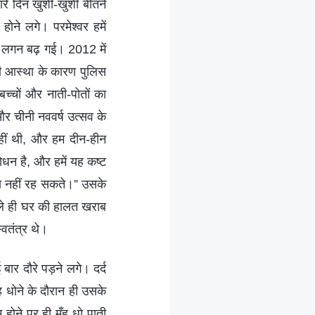
रे दिन खुशी-खुशी बीतने
ोने लगे। परमेश्वर हमें
ी लगन बढ़ गई। 2012 में
री आस्था के कारण पुलिस
्चों और नाती-पोतों का
और चीनी नववर्ष उत्सव के
हीं थी, और हम दीन-हीन
न है, और हमें यह कष्ट
ना नहीं रह सकते।” उसके
 भले ही घर की हालत खराब
वतंत्र थे।
बार दौरे पड़ने लगे। दर्द
ह धोने के दौरान ही उसके
होने पर ही मुँह धो पाती