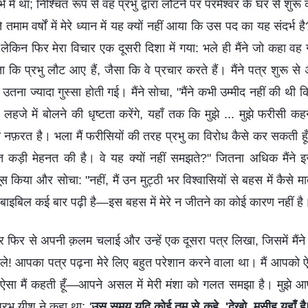
्भ में था; निश्चित रूप से वह प्रभु द्वारा लौटने पर परमेश्वर के घर से शुरू
ते तमाम वर्षों में मेरे ध्यान में यह क्यों नहीं आया कि उस पद का यह संदर्भ 
 लेकिन फिर मेरा विचार एक दूसरी दिशा में गया: भले ही मैंने जो कहा व
कि प्रभु लौट आए हैं, जैसा कि वे प्रचार करते हैं। मैंने पत्र शुरू स
उतना ज्यादा गुस्सा होती गई। मैंने सोचा, "मैंने कभी उम्मीद नहीं की थी 
लहजे में बोलने की धृष्टता करेंगे, यहाँ तक कि मुझे ... मुझे फरीसी कहन
ा नफ़रत है। भला मैं फरीसियों की तरह प्रभु का विरोध कैसे कर सकती हूँ? म
 कड़ी मेहनत की है। वे यह क्यों नहीं समझते?" जितना अधिक मैंने इस
स किया और सोचा: "नहीं, मैं उन मुट्ठी भर विश्वासियों से बहस में कैसे 
ने बाइबिल कई बार पढ़ी है—इस बहस में मेरे न जीतने का कोई कारण नहीं है
ार फिर से अपनी क़लम चलाई और उन्हें एक दूसरा पत्र लिखा, जिसमें मैंन
िले! आपका पत्र पढ़ना मेरे लिए बहुत परेशान करने वाला था। मैं आपको
कि ऐसा मैं कहती हूँ—आपने असल में मेरी मंशा को गलत समझा है। मुझे आपके
्रभु यीशु ने कहा था: '
उस समय यदि कोई तुम से कहे, 'देखो, मसीह यहाँ है!' य