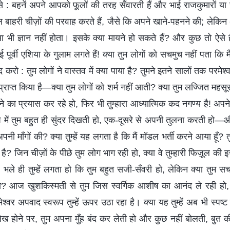
 बहनें अपने आपको फूलों की तरह सँवारती हैं और भाई राजकुमारों या
 बाहरी चीज़ों की परवाह करते हैं, जैसे कि अपने खाने-पहनने की; लेकिन अं
-सा भी ज्ञान नहीं होता। इसके क्या मायने हो सकते हैं? और कुछ तो ऐसे 
ूर्वी एशिया के गुलाम लगते हैं! क्या तुम लोगों को सचमुच नहीं पता कि मैं 
 करो : तुम लोगों ने वास्तव में क्या पाया है? तुमने इतने सालों तक परमेश्
 प्राप्त किया है—क्या तुम लोगों को शर्म नहीं आती? क्या तुम लज्जित महस
लने का प्रयास कर रहे हो, फिर भी तुम्हारा आध्यात्मिक कद नगण्य है! अप
में तुम बहुत ही सुंदर दिखती हो, एक-दूसरे से अपनी तुलना करती हो—
 माँगों की? क्या तुम्हें यह लगता है कि मैं मॉडल भर्ती करने आया हूँ? तुम 
ै? जिन चीज़ों के पीछे तुम लोग भाग रही हो, क्या वे तुम्हारी फिज़ूल की इच्छा
, भले ही तुम्हें लगता हो कि तुम बहुत सजी-सँवरी हो, लेकिन क्या तुम सच म
ो? आज खुशकिस्मती से तुम जिस स्वर्गिक आशीष का आनंद ले रही हो, वो त
ेश्वर अपवाद स्वरूप तुम्हें ऊपर उठा रहा है। क्या यह तुम्हें अब भी स्पष्ट
 होने पर, तुम अपना मुँह बंद कर लेती हो और कुछ नहीं बोलती, बुत की