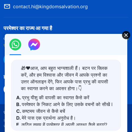
contact.hi@kingdomsalvation.org
परमेश्वर का राज्य आ गया है
परमेश्वर का राज्य पृथ्वी पर आ गया है! क्या आप इसमें प्रवेश करना चाहते हैं?
और अधिक
जानें
WhatsApp पर हमसे संपर्क करें
🎁❤️आज, आप बहुत भाग्यशाली हैं। बटन पर क्लिक
करें, और हम विश्वास और जीवन में आपके प्रश्नों का
हमारा अनुसरण करें
उत्तर ऑनलाइन देंगे, फिर आपके पास प्रभु की वापसी
का स्वागत करने का अवसर होगा।👇
A.
प्रभु यीशु की वापसी का स्वागत कैसे करें
B.
परमेश्वर के निकट आने के लिए उसके वचनों को सीखें l
C.
कष्टमय जीवन से कैसे बचें
उपयोग की शर्तें
गोपनीयता नीत
साभार
कुकीज नीति
D.
मेरे पास एक प्रार्थना अनुरोध है।
कॉपीराइट © 2026
सर्वशक्तिमान परमेश्वर की कलीसिया।
सर्वाधिकार
E.
कठिन समय में परमेश्वर में अपनी आस्था कैसे बढ़ाएं?
सुरक्षित।