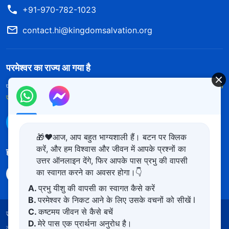
+91-970-782-1023
contact.hi@kingdomsalvation.org
परमेश्वर का राज्य आ गया है
परमेश्वर का राज्य पृथ्वी पर आ गया है! क्या आप इसमें प्रवेश करना चाहते हैं?
और अधिक
जानें
WhatsApp पर हमसे संपर्क करें
🎁❤️आज, आप बहुत भाग्यशाली हैं। बटन पर क्लिक
करें, और हम विश्वास और जीवन में आपके प्रश्नों का
हमारा अनुसरण करें
उत्तर ऑनलाइन देंगे, फिर आपके पास प्रभु की वापसी
का स्वागत करने का अवसर होगा।👇
A.
प्रभु यीशु की वापसी का स्वागत कैसे करें
B.
परमेश्वर के निकट आने के लिए उसके वचनों को सीखें l
C.
कष्टमय जीवन से कैसे बचें
उपयोग की शर्तें
गोपनीयता नीत
साभार
कुकीज नीति
D.
मेरे पास एक प्रार्थना अनुरोध है।
कॉपीराइट © 2026
सर्वशक्तिमान परमेश्वर की कलीसिया।
सर्वाधिकार