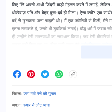
लिए मैंने अपनी आधी जिंदगी कड़ी मेहनत करने में लगाई, लेकिन
धोखेबाज़ पति और बेहद दुख-दर्द ही मिला। ऐसा क्यों? एक सार्
दर्द से छुटकारा पाना चाहती थी। मैं एक ज्योतिषी से मिली, मैंने 
इतना तलाशते हैं, उसमें भी डुबकियां लगाई। बौद्ध धर्म में जव
ही उन्होंने मेरी समस्याओं का समाधान किया। जब मेरी बीमारियां
रास्ता नहीं दिख रहा था, ठीक उसी समय मैंने
सर्वशक्तिमान परमेश्
परमेश्वर में आस्था पाने के बाद मुझे परमेश्वर के वचनों में 
पास प्रसिद्धि एवं लाभ आ जाए, तो वे ऊँचे रुतबे एवं अपार धन-सम
लाभ उठा सकते हैं। वे सोचते हैं कि प्रसिद्धि एवं लाभ एक प्रका
जीवन हासिल कर सकते हैं। इस प्रसिद्धि और लाभ, जो मनुष्‍य को इतना प
सब जो उनके पास है, अपने भविष्य एवं अपनी नियतियों को ले जा कर 
पिछला:
जाग गयी पैसे की गुलाम
के बगैर सदैव करते हैं, और इस सब कुछ को पुनः प्राप्त करने की
अगला:
कगार से लौट आना
भी स्वयं पर कोई नियन्त्रण हो सकता है जब एक बार वे इस प्रकार