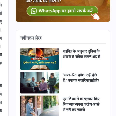
ान
ों
िए
ा।
नवीनतम लेख
ां
ा।
बाइबिल के अनुसार दुनिया के
जब
अंत के 5 संकेत सामने आए हैं
ीक
“माता-पिता हमेशा सही होते
हैं,” क्या यह नज़रिया सही है?
्फ
ाम
प्रगति करने का प्रयास किए
का
बिना आप अपना कर्तव्य अच्छे
से नहीं कर सकते
कि