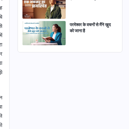
ाह
चे
परमेश्वर के वचनों से मैंने ख़ुद
से
को जाना है
ें
रा
कर
ड़ा
झे
िन
चा
ले
को