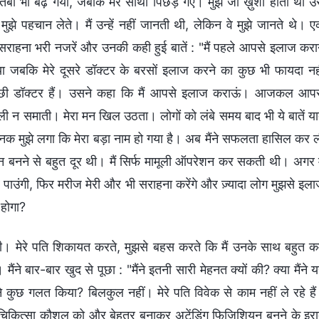
रुतबा भी बढ़ गया, जबकि मेरे साथी पिछड़ गए। मुझे जो ख़ुशी होती थी उ
 पहचान लेते। मैं उन्हें नहीं जानती थी, लेकिन वे मुझे जानते थे। 
ी सराहना भरी नजरें और उनकी कही हुई बातें : "मैं पहले आपसे इलाज करा
या जबकि मेरे दूसरे डॉक्टर के बरसों इलाज करने का कुछ भी फायदा नह
्छी डॉक्टर हैं। उसने कहा कि मैं आपसे इलाज कराऊं। आजकल आप
ूली न समाती। मेरा मन खिल उठता। लोगों को लंबे समय बाद भी ये बातें य
अचानक मुझे लगा कि मेरा बड़ा नाम हो गया है। अब मैंने सफलता हासिल कर 
ियन बनने से बहुत दूर थी। मैं सिर्फ मामूली ऑपरेशन कर सकती थी। अगर म
पाउंगी, फिर मरीज मेरी और भी सराहना करेंगे और ज़्यादा लोग मुझसे इल
 होगा?
ी। मेरे पति शिकायत करते, मुझसे बहस करते कि मैं उनके साथ बहुत 
 बार-बार खुद से पूछा : "मैंने इतनी सारी मेहनत क्यों की? क्या मैंने 
कुछ गलत किया? बिलकुल नहीं। मेरे पति विवेक से काम नहीं ले रहे है
पने चिकित्सा कौशल को और बेहतर बनाकर अटेंडिंग फिजिशियन बनने के इरा