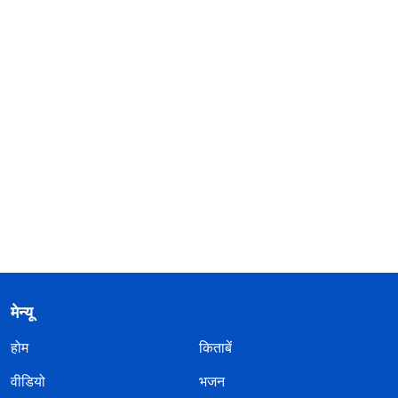
मेन्यू
होम
किताबें
वीडियो
भजन