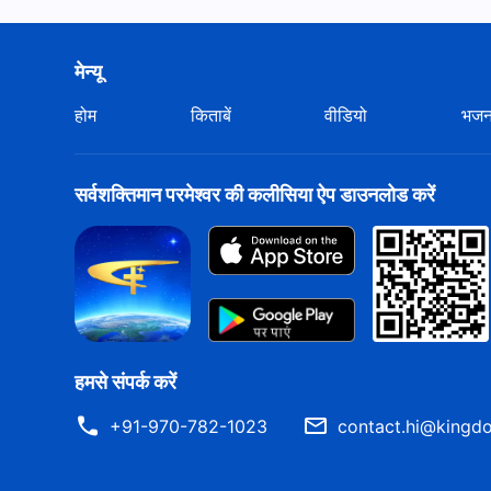
प्रार्थना
करते हो? उनमें से तुम लोग हमेशा किस पर विश्वास करते हो? 
पर विश्वास करते हो। हालांकि तुम्हारे हर शब्द में परमेश्वर पर विश्वा
मेन्यू
मष्तिष्क है। तुम लोगों के हृदय में परमेश्वर है ही नहीं! फिर भी तुम सबके
होम
किताबें
वीडियो
भज
सर्वशक्तिमान परमेश्वर की कलीसिया ऐप डाउनलोड करें
हमसे संपर्क करें
+91-970-782-1023
contact.hi@kingdo