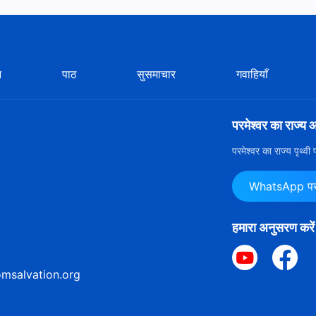
पिता पर, या फिर पुत्र पर? या फिर आत्मा पर? मुझे बताओ कि तुम लोग किस
स दिखता है, लेकिन जिस पर वास्तव में तुम लोग विश्वास करते हो वो तुम्हारा
 दिमाग में इस प्रकार के कई "त्रित्व" हैं! क्या तुम इस बात से सहमत नहीं हो?
न
पाठ
सुसमाचार
गवाहियाँ
परमेश्वर का राज्य 
परमेश्वर का राज्य पृथ्व
WhatsApp पर ह
हमारा अनुसरण करें
msalvation.org