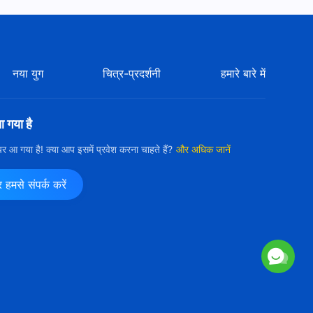
Testimony of Faith in God
Video | क्या कड़ी मेहनत स्वर्ग के राज्य
में प्रवेश दिला सकती है?
30:16
नया युग
चित्र-प्रदर्शनी
हमारे बारे में
Hindi Christian Testimony
Video | न्याय का प्रकाश
आ गया है
36:37
ी पर आ गया है! क्या आप इसमें प्रवेश करना चाहते हैं?
और अधिक जानें
Hindi Christian Testimony
Video | दुर्भाग्य में सौभाग्य की प्राप्ति
मसे संपर्क करें
31:22
Hindi Christian Testimony
Video | शुद्धिकरण का मार्ग
26:20
Hindi Christian Testimony
Video | घर पर एक आध्यात्मिक युद्ध