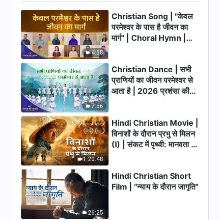
True Story of a Christian
36:44
Christian Song | "केवल
परमेश्वर के पास है जीवन का
मार्ग" | Choral Hymn |
Hindi Catholic Testimony
Video | भ्रष्ट स्वभाव को ठीक करने का
2026 प्रशंसा की आवाजें
4:58
तरीका मुझे पता है
42:59
Christian Dance | सभी
प्राणियों का जीवन परमेश्वर से
Hindi Christian Testimony
आता है | 2026 प्रशंसा की
Video | आधुनिक युग का फरीसी होना
आवाजें
(I) | True Story of a Christian
7:56
37:11
Hindi Christian Movie |
विनाशों के दौरान प्रभु से मिलन
Hindi Christian Testimony
(I) | संकट में पृथ्वी: मानवता का
Video | मेरे और परमेश्वर के राज्य के
बीच आए मेरे पादरी
भाग्य कहाँ जा रहा है?
1:20:48
30:33
Hindi Christian Short
Hindi Christian Testimony
Film | "न्याय के दौरान जागृति"
Video | पादरी की दुष्टता को समझना |
True Story of a Christian
33:52
26:25