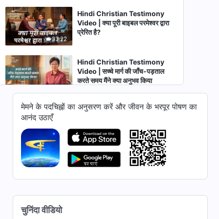
Hindi Christian Testimony
Video | क्या पूरी बाइबल परमेश्वर द्वारा
प्रेरित है?
33:22
Hindi Christian Testimony
Video | सच्चे मार्ग की जाँच-पड़ताल
करते समय मैंने क्या अनुभव किया
52:55
मेमने के पदचिह्नों का अनुसरण करें और जीवन के भरपूर पोषण का
Hindi Christian Testimony
आनंद उठाएँ
Video | धर्म में रहकर सत्य नहीं मिल
सकता | True Story of a
41:56
Christian
Hindi Christian Testimony
Video | आधुनिक युग का फरीसी होना
(II) | True Story of a Christian
54:44
Hindi Christian Testimony
चुनिंदा वीडियो
Video | मेमने के पदचिह्नों पर चलना |