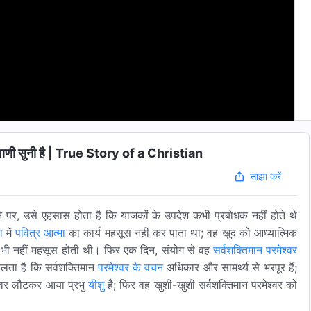
ाणी सुनी है | True Story of a Christian
साझा करें
 होने पर, उसे एहसास होता है कि याजकों के उपदेश कभी प्रबोधक नहीं होते थे
ा
में
पवित्र आत्मा
का कार्य महसूस नहीं कर पाता था; वह खुद को आध्यात्मिक
भी नहीं महसूस होती थी। फिर एक दिन, संयोग से वह
सर्वशक्तिमान परमेश्वर
लता है कि सर्वशक्तिमान
परमेश्वर के वचन
अधिकार और सामर्थ्य से भरपूर हैं;
श्वर लौटकर आया प्रभु
यीशु
है; फिर वह खुशी-खुशी सर्वशक्तिमान परमेश्वर को