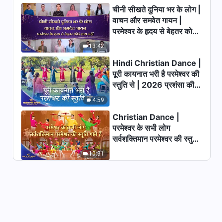
चीनी सीखते दुनिया भर के लोग |
Hindi Christian Testimony
वाचन और समवेत गायन |
Video Based on a True Story |
परमेश्वर के हृदय से बेहतर कोई
मैंने परमेश्वर का प्रकटन देखा है
44:47
हृदय नहीं | 2026 स्तुति की
13:42
ध्वनियाँ
Hindi Christian Testimony
Hindi Christian Dance |
Video | एक पादरी का असली रूप
पूरी कायनात भरी है परमेश्वर की
स्तुति से | 2026 प्रशंसा की
26:17
आवाजें
4:59
Hindi Christian Testimony
Christian Dance |
Video | क्या बाइबल में आस्था और
परमेश्वर के सभी लोग
परमेश्वर में आस्था एक ही बात है?
सर्वशक्तिमान परमेश्वर की स्तुति
40:44
गाते हैं | 2026 प्रशंसा की
10:31
आवाजें
Hindi Christian Testimony
Video Based on a True Story |
एक विद्रोही का पश्चाताप (II)
49:46
Hindi Christian Testimony
Video Based on a True Story |