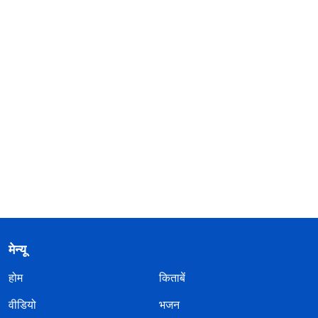
मेन्यू
होम
किताबें
वीडियो
भजन