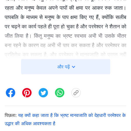
रहता और मनुष्य केवल अपने पापों की क्षमा पर आकर रुक जाता।
पापबलि के माध्यम से मनुष्य के पाप क्षमा किए गए हैं, क्योंकि सलीब
पर चढ़ने का कार्य पहले ही पूरा हो चुका है और परमेश्वर ने शैतान को
जीत लिया है। किंतु मनुष्य का भ्रष्ट स्वभाव अभी भी उसके भीतर
बना रहने के कारण वह अभी भी पाप कर सकता है और परमेश्वर का
प्रतिरोध कर सकता है, और परमेश्वर ने मानवजाति को प्राप्त नहीं
किया है। इसीलिए कार्य के इस चरण में परमेश्वर मनुष्य के भ्रष्ट
और पढ़ें
स्वभाव को प्रकट करने के लिए वचन का उपयोग करता है और
उससे सही मार्ग के अनुसार अभ्यास करवाता है। यह चरण पिछले
चरण से अधिक अर्थपूर्ण और साथ ही अधिक लाभदायक भी है,
क्योंकि अब वचन ही है जो सीधे तौर पर मनुष्य के जीवन की आपूर्ति
करता है और मनुष्य के स्वभाव को पूरी तरह से नया होने में सक्षम
पिछला:
यह क्यों कहा जाता है कि भ्रष्ट मानवजाति को देहधारी परमेश्वर के
बनाता है; कार्य का यह चरण कहीं अधिक विस्तृत है। इसलिए, अंत
उद्धार की अधिक आवश्यकता है
के दिनों में देहधारण ने परमेश्वर के देहधारण के महत्व को पूरा किया है