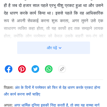
ही है जब दो हजार साल पहले प्रभु यीशु प्रकट हुआ था और उसने
देह धारण करके कार्य किया था। इससे पहले कि वह आधिकारिक
रूप से अपनी सेवकाई करना शुरू करता, अगर तुमने उसे एक
साधारण व्यक्ति कहा होता, तो यह काफी हद तक समझने लायक
होता, क्योंकि लोग परमेश्वर को केवल उसके बाहरी रूप-रंग को
देखकर नहीं पहचान सकते। लेकिन प्रभु यीशु द्वारा कई सत्य व्यक्त
और पढ़ें
करने और पूरी मानवजाति को छुटकारा दिलाने के लिए क्रूस पर
चढ़ाए जाने के बाद, दुनिया भर में दो अरब लोग उसे उद्धारकर्ता यीशु
कहते हैं, उसका अनुसरण करते हैं और उस पर विश्वास करते हैं।
क्या तुम अभी भी उसे एक साधारण व्यक्ति कहने की हिम्मत करोगे?
अगर तुम अभी भी कहते हो कि वह एक साधारण व्यक्ति है, तो तुम ऐसे
पिछला:
अंत के दिनों में परमेश्वर को फिर से देह धारण करके प्रकट होना
व्यक्ति होगे जो परमेश्वर की ईशनिंदा करता है। तो फिर वास्तव में यह
और कार्य करना क्यों चाहिए
भेद पहचानने का क्या आधार है कि कोई देहधारी परमेश्वर है या एक
साधारण व्यक्ति? यह आधार उसका सार है, यानी उसके वचन और
अगला:
अगर धार्मिक दुनिया इसकी निंदा करती है, तो क्या यह सच्चा मार्ग