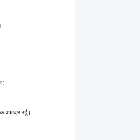
ँ।
गा;
िक वफादार रहूँ।