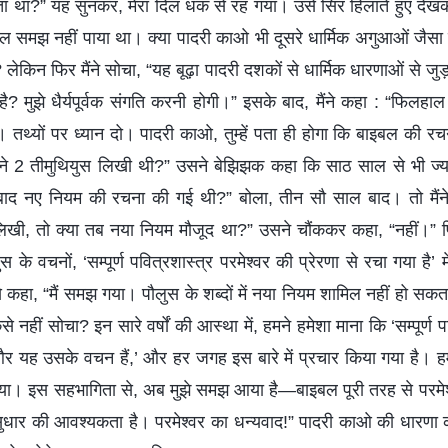
ता था?” यह सुनकर, मेरा दिल धक से रह गया। उसे सिर हिलाते हुए दे
ुल समझ नहीं पाया था। क्या पादरी काओ भी दूसरे धार्मिक अगुआओं जैसा ही 
ेकिन फिर मैंने सोचा, “यह बूढ़ा पादरी दशकों से धार्मिक धारणाओं से जुड़
 मुझे धैर्यपूर्वक संगति करनी होगी।” इसके बाद, मैंने कहा : “फिलहा
थ्यों पर ध्यान दो। पादरी काओ, तुम्हें पता ही होगा कि बाइबल की रचन
ने 2 तीमुथियुस लिखी थी?” उसने बेझिझक कहा कि साठ साल से भी ज
ं के बाद नए नियम की रचना की गई थी?” बोला, तीन सौ साल बाद। तो म
लिखी, तो क्या तब नया नियम मौजूद था?” उसने चौंककर कहा, “नहीं।” फि
स के वचनों, ‘सम्पूर्ण पवित्रशास्त्र परमेश्वर की प्रेरणा से रचा गया है’
 से कहा, “मैं समझ गया। पौलुस के शब्दों में नया नियम शामिल नहीं हो सकत
 कैसे नहीं सोचा? इन सारे वर्षों की आस्था में, हमने हमेशा माना कि ‘सम्पूर्ण 
, और यह उसके वचन हैं,’ और हर जगह इस बारे में प्रचार किया गया है। 
ा। इस सहभागिता से, अब मुझे समझ आया है—बाइबल पूरी तरह से परमेश्व
ं सुधार की आवश्यकता है। परमेश्वर का धन्यवाद!” पादरी काओ की धारणा