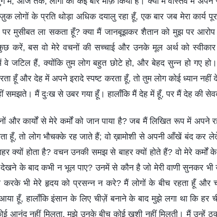
े युग में, आज तक, लोगों को कई बार माफ़ किया है। क्या मैं वास्तव में अप
ाज़ुक लोगों के प्रति थोड़ा अधिक दयालु रहा हूँ, एक बार जब मेरा कार्य पू
खुद पर मुसीबत ला सकता हूँ? क्या मैं जानबूझकर शैतान को मुझ पर आरोप 
 कुछ करें, बस वो मेरे वचनों की सच्चाई और उनके मूल अर्थ को स्वीकार 
ं वे जटिल हैं, क्योंकि तुम लोग बहुत छोटे हो, और बेहद सुन्न हो गए हो।
रता हूँ और देह में अपने इरादे स्पष्ट करता हूँ, तो तुम लोग कोई ध्यान नहीं द
 समझते। मैं दुःख से उबर गया हूँ। हालाँकि मैं देह में हूँ, पर मैं देह की से
चनों और कार्यों से मेरे कर्मों को जान पाया है? जब मैं लिखित रूप में अपने
ता हूँ, तो लोग भौचक्के रह जाते हैं; वो ख़ामोशी से अपनी आँखें बंद कर लेते
 क्यों होता है? वचन उनकी समझ से बाहर क्यों होते हैं? वो मेरे कर्मों के 
झे देखने के बाद कभी न भूल पाए? उनमें से कौन है जो मेरी वाणी सुनकर भी 
स करके भी मेरे हृदय को प्रसन्न न करे? मैं लोगों के बीच रहता हूँ और च
 हूँ, हालाँकि इंसान के लिए चीज़ें बनाने के बाद मुझे लगा था कि हर ची
ई आनंद नहीं मिलता, मुझे उनके बीच कोई खुशी नहीं मिलती। मैं उन्हें ठुक