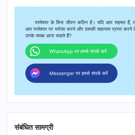
ने व्यवस्था के युग में, अनुग्रह के युग में, और राज्य के युग में ती
को पारित करने और मनुष्य के जीवन का मार्गदर्शन करने का कार्य 
परमेश्वर के बिना जीवन कठिन है। यदि आप सहमत हैं, त
किये कार्य के आधार पर, क्रूस पर चढ़ने का कार्य किया और मनुष्य
आप परमेश्वर पर भरोसा करने और उसकी सहायता प्राप्त करने 
और अनुग्रह के युग के छुटकारे के कार्य के आधार पर, परमेश्वर के घ
उनके समक्ष आना चाहते हैं?
उद्धार के लिए सभी सत्यों को व्यक्त करते हैं, और हमारे लिए शु
WhatsApp पर हमसे संपर्क करें
की वास्तविकता को अपने जीवन के रूप में हासिल करें, और उसके 
करते हैं, तभी हम परमेश्वर के राज्य में ले जाये जाने और परमेश्वर के
Messenger पर हमसे संपर्क करें
के कार्य के तीन चरण आपस में घनिष्टता से जुड़े हुए हैं, प्रत्ये
सभी एक ही परमेश्वर के कार्य हैं, और मानव जाति के उद्धार का पूरा 
ये तीन नाम—यहोवा, यीशु, और सर्वशक्तिमान परमेश्वर—वे अलग
में, और राज्य के युग में ग्रहण किए हैं। परमेश्वर विभिन्न नाम 
नया युग शुरू करने और उस युग के कार्य का प्रतिनिधित्व करने के
संबंधित सामग्री
यहोवा था, और अनुग्रह के युग में यीशु। परमेश्वर एक नए नाम—सर्