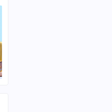
ों
के
ं,
के
ाई
जा
ार
वे
ुग
एक
ें
्य