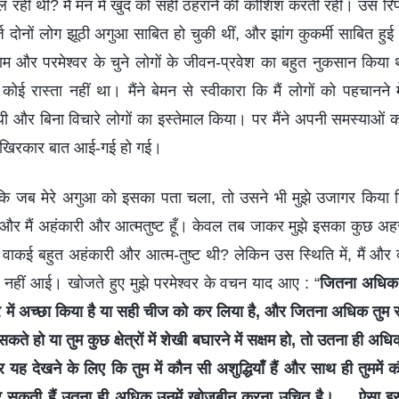
 रही थीं? मैं मन में खुद को सही ठहराने की कोशिश करती रही। उस रिपो
दर्ज दोनों लोग झूठी अगुआ साबित हो चुकी थीं, और झांग कुकर्मी साबित हुई
 और परमेश्वर के चुने लोगों के जीवन-प्रवेश का बहुत नुकसान किया 
 रास्ता नहीं था। मैंने बेमन से स्वीकारा कि मैं लोगों को पहचानने म
 थी और बिना विचारे लोगों का इस्तेमाल किया। पर मैंने अपनी समस्याओं
आखिरकार बात आई-गई हो गई।
 कि जब मेरे अगुआ को इसका पता चला, तो उसने भी मुझे उजागर किया कि
नी और मैं अहंकारी और आत्मतुष्ट हूँ। केवल तब जाकर मुझे इसका कुछ अह
ैं वाकई बहुत अहंकारी और आत्म-तुष्ट थी? लेकिन उस स्थिति में, मैं औ
नहीं आई। खोजते हुए मुझे परमेश्वर के वचन याद आए : “
जितना अधिक 
ेत्र में अच्छा किया है या सही चीज को कर लिया है, और जितना अधिक तुम स
कते हो या तुम कुछ क्षेत्रों में शेखी बघारने में सक्षम हो, तो उतना ही अधिक
ह देखने के लिए कि तुम में कौन सी अशुद्धियाँ हैं और साथ ही तुममें क
 कर सकती हैं उतना ही अधिक उनमें खोजबीन करना उचित है। ... ऐसा इसल