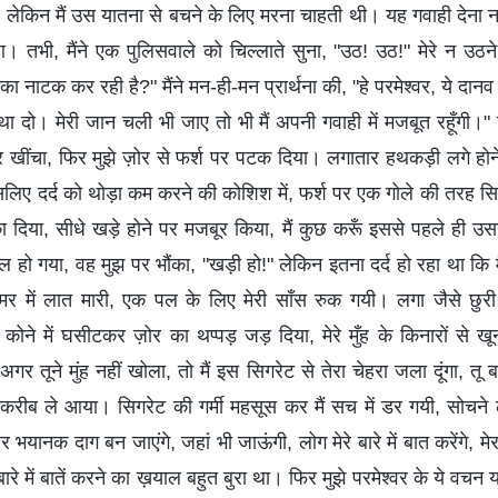
। लेकिन मैं उस यातना से बचने के लिए मरना चाहती थी। यह गवाही देना 
 तभी, मैंने एक पुलिसवाले को चिल्लाते सुना, "उठ! उठ!" मेरे न उठन
नाटक कर रही है?" मैंने मन-ही-मन प्रार्थना की, "हे परमेश्वर, ये दानव मुझ
आस्था दो। मेरी जान चली भी जाए तो भी मैं अपनी गवाही में मजबूत रहूँगी।" उ
 खींचा, फिर मुझे ज़ोर से फर्श पर पटक दिया। लगातार हथकड़ी लगे होने
ा, इसलिए दर्द को थोड़ा कम करने की कोशिश में, फर्श पर एक गोले की तर
ा दिया, सीधे खड़े होने पर मजबूर किया, मैं कुछ करूँ इससे पहले ही उसने
 हाल हो गया, वह मुझ पर भौंका, "खड़ी हो!" लेकिन इतना दर्द हो रहा था कि 
र में लात मारी, एक पल के लिए मेरी साँस रुक गयी। लगा जैसे छुरी
कोने में घसीटकर ज़ोर का थप्पड़ जड़ दिया, मेरे मुँह के किनारों से
र तूने मुंह नहीं खोला, तो मैं इस सिगरेट से तेरा चेहरा जला दूंगा, त
के करीब ले आया। सिगरेट की गर्मी महसूस कर मैं सच में डर गयी, सोचने
र भयानक दाग बन जाएंगे, जहां भी जाऊंगी, लोग मेरे बारे में बात करेंगे, मेर
ारे में बातें करने का ख़याल बहुत बुरा था। फिर मुझे परमेश्वर के ये वचन