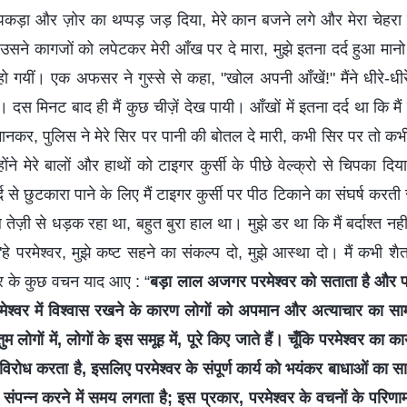
कड़ा और ज़ोर का थप्पड़ जड़ दिया, मेरे कान बजने लगे और मेरा चेहर
तो उसने कागजों को लपेटकर मेरी आँख पर दे मारा, मुझे इतना दर्द हुआ मानो
हो गयीं। एक अफसर ने गुस्से से कहा, "खोल अपनी आँखें!" मैंने धीरे-धी
 दस मिनट बाद ही मैं कुछ चीज़ें देख पायी। आँखों में इतना दर्द था कि मैं 
मानकर, पुलिस ने मेरे सिर पर पानी की बोतल दे मारी, कभी सिर पर तो कभ
ोंने मेरे बालों और हाथों को टाइगर कुर्सी के पीछे वेल्क्रो से चिपका द
 से छुटकारा पाने के लिए मैं टाइगर कुर्सी पर पीठ टिकाने का संघर्ष करत
ल तेज़ी से धड़क रहा था, बहुत बुरा हाल था। मुझे डर था कि मैं बर्दाश्त नह
"हे परमेश्वर, मुझे कष्ट सहने का संकल्प दो, मुझे आस्था दो। मैं कभी शैत
ेश्वर के कुछ वचन याद आए : “
बड़ा लाल अजगर परमेश्वर को सताता है और पर
रमेश्वर में विश्वास रखने के कारण लोगों को अपमान और अत्याचार का स
 लोगों में, लोगों के इस समूह में, पूरे किए जाते हैं। चूँकि परमेश्वर का क
 विरोध करता है, इसलिए परमेश्वर के संपूर्ण कार्य को भयंकर बाधाओं का 
 संपन्न करने में समय लगता है; इस प्रकार, परमेश्वर के वचनों के परिण