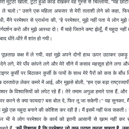
 मुट्ठी खोली, टूटा हुआ कार्ड देखकर वह गुस्से से चिल्लाया, "यह छोट
ए ले चलो।" उसने एक महिला अफसर से मेरी तलाशी लेने को कहा, फिर ह
, मैंने परमेश्वर से प्रार्थना की, "हे परमेश्वर, मुझे नहीं पता ये लोग मुझे 
र्गदर्शन करो और मुझे आस्था दो। मैं चाहे जितने कष्ट झेलूँ, मैं यहूदा नहीं बनू
 बाद धीरे-धीरे मैं शांत हो गयी।
ुझे पूछताछ कक्ष में ले गयी, वहां मुझे अपने दोनों हाथ ऊपर उठाकर उकड
ब देने लगे, मेरे पाँव कांपने लगे और मेरे सीने में कसाव महसूस होने लगा 
इगर कुर्सी पर बिठाकर कुर्सी के पायों के साथ मेरे पैरों को कस के बाँध
छ दस्तावेज़ लेकर कमरे में आई, और मुझसे बोली, "हम एक बड़ा राष्ट्रव्या
रमेश्वर के विश्वासियों को लपेट रहे हैं। तेरे तमाम अगुआ हमारे पास हैं, औ
इनकार करने से क्या फायदा? बस बोल दे, फिर तू जा सकेगी।" यह सुनकर, 
 यह मुझे एक यहूदा बनाने की कोशिश कर रही है। मैं इसमें नहीं फंस सकती।
, फिर भी ये लोग परमेश्वर के कार्य को इतनी आसानी से ख़त्म नहीं कर 
हते हैं, ‘
हमें विश्वास है कि परमेश्वर जो कुछ प्राप्त करना चाहता है, उसके