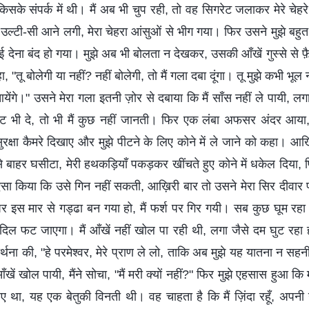
िसके संपर्क में थी। मैं अब भी चुप रही, तो वह सिगरेट जलाकर मेरे चेहरे
उल्टी-सी आने लगी, मेरा चेहरा आंसुओं से भीग गया। फिर उसने मुझे बहुत ज़
ई देना बंद हो गया। मुझे अब भी बोलता न देखकर, उसकी आँखें गुस्से से फ़ै
ा, "तू बोलेगी या नहीं? नहीं बोलेगी, तो मैं गला दबा दूंगा। तू मुझे कभी भूल 
ेंगे।" उसने मेरा गला इतनी ज़ोर से दबाया कि मैं साँस नहीं ले पायी, लगा ज
ंट भी दे, तो भी मैं कुछ नहीं जानती। फिर एक लंबा अफसर अंदर आया,
्षा कैमरे दिखाए और मुझे पीटने के लिए कोने में ले जाने को कहा। आखि
से बाहर घसीटा, मेरी हथकड़ियाँ पकड़कर खींचते हुए कोने में धकेल दिया, 
ा किया कि उसे गिन नहीं सकती, आख़िरी बार तो उसने मेरा सिर दीवार पर
पर इस मार से गड्ढा बन गया हो, मैं फर्श पर गिर गयी। सब कुछ घूम रहा था
ा दिल फट जाएगा। मैं आँखें नहीं खोल पा रही थी, लगा जैसे दम घुट रहा 
रार्थना की, "हे परमेश्वर, मेरे प्राण ले लो, ताकि अब मुझे यह यातना न सहनी 
ें खोल पायी, मैंने सोचा, "मैं मरी क्यों नहीं?" फिर मुझे एहसास हुआ कि मु
ए था, यह एक बेतुकी विनती थी। वह चाहता है कि मैं ज़िंदा रहूँ, अपनी 