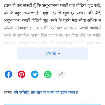
इतना ही कर सकती हूँ कि अनुभवजन्य गवाही वाले वीडियो शूट करूँ,
जो कि बहुत साधारण है!” मुझे अंदर से बहुत बुरा लगा। धीरे-धीरे,
अनुभवजन्य गवाही वीडियो शूट करने के प्रति मेरा रवैया अधिक से
अधिक उपेक्षापूर्ण हो गया। मैंने परमेश्वर पर भरोसा करके गवाहियाँ
अच्छे से सुनाने में अपना दिल लगाना बंद कर दिया और बस मशीन
की तरह उन्हें शूट करने लगी। मैं उन भाई-बहनों से भी ज़्यादा बात
करने से कतराने लगी जो गा और नाच सकते थे। मैंने दिल में अपने
और पढ़ें
और उनके बीच एक दीवार महसूस की, मुझे लगा कि मैं उनसे कमतर
हूँ; मुझे उनसे जलन भी होने लगी और ईर्ष्या भी। एक दिन, मुझे
धर्मग्रंथ के एक अंश की याद आई : “क्या गढ़ी हुई वस्तु गढ़नेवाले से
कह सकती है, ‘तू ने मुझे ऐसा क्यों बनाया है?’ क्या कुम्हार को मिट्टी
पर अधिकार नहीं कि एक ही लोंदे में से एक बरतन आदर के लिये,
अगला:
मैंने प्रसिद्धि और लाभ के बंधनों को उतार फेंका है
और दूसरे को अनादर के लिये बनाए?”
। इस अंश
(रोमियों 9:20-21)
ने सचमुच मुझे छू लिया और मुझे एहसास हुआ कि मुझमें विवेक की