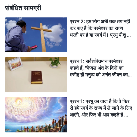
संबंधित सामग्री
प्रश्न 2: हम लोग अभी तक तय नहीं
कर पाए हैं कि परमेश्वर का राज्य
धरती पर है या स्वर्ग में। प्रभु यीशु ने
"स्वर्ग का राज्य पास में हैं" और "स्वर्ग
का राज्य आता है" के बारे में बात की
थी। अगर यह "स्वर्ग का राज्य," है तो
प्रश्न 1: सर्वशक्तिमान परमेश्वर
यह स्वर्ग में होना चाहिये। यह धरती
कहते हैं, "केवल अंत के दिनों का
पर कैसे हो सकता है?
मसीह ही मनुष्य को अनंत जीवन का
मार्ग दे सकता है," तो मुझे वह याद
आया जो प्रभु यीशु ने एक बार कहा
था, "परन्तु जो कोई उस जल में से
प्रश्न 1: प्रभु का वादा है कि वे फिर
पीएगा जो मैं उसे दूँगा, वह फिर
से हमें स्वर्ग के राज्य में ले जाने के लिए
अनन्तकाल तक प्यासा न होगा; वरन्
आएंगे, और फिर भी आप कहते हैं कि
जो जल मैं उसे दूँगा, वह उसमें एक
प्रभु अंत के दिनों में न्याय का कार्य
सोता बन जाएगा जो अनन्त जीवन के
करने के लिए पहले ही देहधारी हो चुके
लिये उमड़ता रहेगा" (यूहन्ना
हैं। बाइबल साफ तौर पर यह
4:14)। हम पहले से ही जानते हैं कि