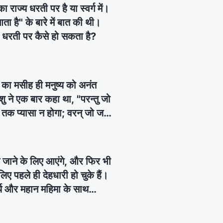
राज्य धरती पर है या स्वर्ग में।
 आता है" के बारे में बात की थी।
 यह धरती पर कैसे हो सकता है?
ों का मसीह ही मनुष्य को अनंत
शु ने एक बार कहा था, "परन्तु जो
ल तक प्यासा न होगा; वरन् जो जल
 लिये उमड़ता रहेगा" (यूहन्ना
जीव जल का स्रोत हैं, और अनन्‍त
मेश्‍वर और प्रभु यीशु समान स्रोत
ें ले जाने के लिए आएंगे, और फिर भी
और वचन हैं? क्या उनका कार्य एक
लिए पहले ही देहधारी हो चुके हैं।
थ्य और महान महिमा के साथ
की आपने गवाही दी थी, कि प्रभु
धारी हो चुके हैं।