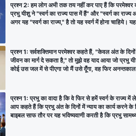
प्रश्न 2: हम लोग अभी तक तय नहीं कर पाए हैं कि परमेश्वर का 
प्रभु यीशु ने "स्वर्ग का राज्य पास में हैं" और "स्वर्ग का राज्य
अगर यह "स्वर्ग का राज्य," है तो यह स्वर्ग में होना चाहिये।
प्रश्न 1: सर्वशक्तिमान परमेश्वर कहते हैं, "केवल अंत के दिन
जीवन का मार्ग दे सकता है," तो मुझे वह याद आया जो प्रभु यी
कोई उस जल में से पीएगा जो मैं उसे दूँगा, वह फिर अनन्तका
मैं उसे दूँगा, वह उसमें एक सोता बन जाएगा जो अनन्त जीवन के
4:14)। हम पहले से ही जानते हैं कि प्रभु यीशु जीवन के स
जीवन का मार्ग हैं। क्या ऐसा हो सकता है कि सर्वशक्तिमान पर
प्रश्न 1: प्रभु का वादा है कि वे फिर से हमें स्वर्ग के राज्य म
हों? क्या उनके कार्य और वचन दोनों पवित्र आत्मा के कार्य 
आप कहते हैं कि प्रभु अंत के दिनों में न्याय का कार्य करने के 
ही परमेश्‍वर करते हैं?
बाइबल साफ तौर पर यह भविष्यवाणी करती है कि प्रभु सामर्
बादलों पर देहधारी होंगे। यह उस बात से काफ़ी अलग है जिस
पहले ही देहधारण कर चुके हैं और गुप्त रूप से लोगों के बीच देह