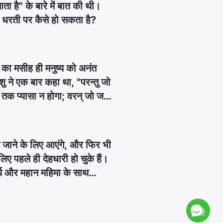
 आता है" के बारे में बात की थी।
 यह धरती पर कैसे हो सकता है?
ों का मसीह ही मनुष्य को अनंत
शु ने एक बार कहा था, "परन्तु जो
ल तक प्यासा न होगा; वरन् जो जल
 लिये उमड़ता रहेगा" (यूहन्ना
जीव जल का स्रोत हैं, और अनन्‍त
मेश्‍वर और प्रभु यीशु समान स्रोत
ें ले जाने के लिए आएंगे, और फिर भी
और वचन हैं? क्या उनका कार्य एक
लिए पहले ही देहधारी हो चुके हैं।
थ्य और महान महिमा के साथ
की आपने गवाही दी थी, कि प्रभु
धारी हो चुके हैं।