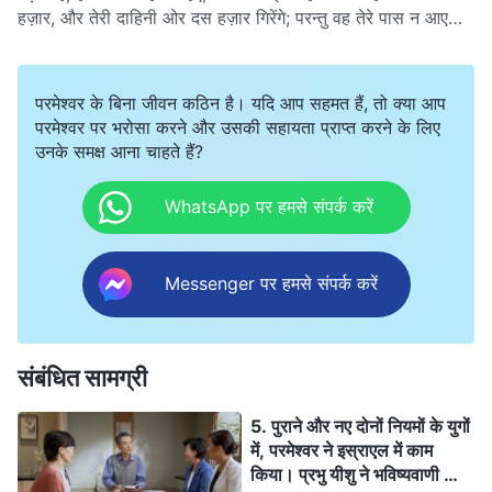
हज़ार, और तेरी दाहिनी ओर दस हज़ार गिरेंगे; परन्तु वह तेरे पास न आएगा”
(भजन संहिता 91:7)
। अगर हमें प्रभु पर भरोसा है, और हम प्रार्थना
करना, बाइबल पढ़ना और मिलकर सहभागिता करना जारी रखते हैं, तो
आपदा हम पर नहीं आएगी। लेकिन कुछ धार्मिक याजक और ईसाई ऐसे भी हैं
परमेश्वर के बिना जीवन कठिन है। यदि आप सहमत हैं, तो क्या आप
जो इन आपदाओं में मारे गए हैं। वे सभी बाइबल पढ़ते थे, प्रार्थना करते थे,
परमेश्वर पर भरोसा करने और उसकी सहायता प्राप्त करने के लिए
और प्रभु की सेवा करते थे, तो परमेश्वर ने उनकी रक्षा क्यों नहीं की?
उनके समक्ष आना चाहते हैं?
WhatsApp पर हमसे संपर्क करें
Messenger पर हमसे संपर्क करें
संबंधित सामग्री
5. पुराने और नए दोनों नियमों के युगों
में, परमेश्वर ने इस्राएल में काम
किया। प्रभु यीशु ने भविष्यवाणी की