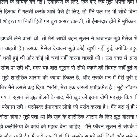
 बोलने के लायक बन गई। उदाहरण के लिए, एक बार जब मुझे अपनी दवा के
्ट ने हिसाब में गलती करके आधे पैसे ही लिए, तो मैंने पल भर भी सोचे 
शोहरत या निजी हितों पर बुरा असर डालती, तो ईमानदार होने में मुश्किल
 झपकी लेने वाली थी, तो मेरी साथी बहन सूसन ने अचानक मुझे मेसेज 
ना चाहती है। उसका मेसेज देखकर मुझे कोई खुशी नहीं हुई, क्योंकि बहुत 
, मैं थकी हुई थी और कोई भी चर्चा नहीं करना चाहती थी। उस वक्त मैं आ
ं सोच पा रही थी, मगर यह बात सूसन से सीधे कहने की हिम्मत नहीं हुई क
ँ, मुझे शारीरिक आराम की ज्यादा फिक्र है, और उसके मन में मेरी बु
र मैंने उससे कह दिया, “सॉरी, मेरा एक जरूरी एपॉइंटमेंट है। मुझे डॉक्ट
गया। सूसन से झूठ बोलने के बाद, मैंने खुद को इतना दोषी महसूस किय
समय परेशान रही। परमेश्वर ईमानदार लोगों को पसंद करता है। मैंने बस यूं ह
रोसा होगा? मुझे पता था कि खुद के शारीरिक आराम के लिए झूठ बोलना सही
झे कलीसिया के कार्य को महत्व देना चाहिए। मैंने फौरन सूसन से संपर्क
ट से लौट चुकी हूँ। मैं नहीं चाहती थी कि उसके सामने बुरी दिखूँ, और उसे 