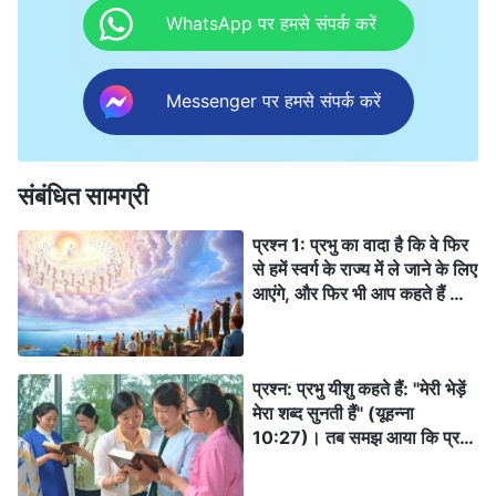
WhatsApp पर हमसे संपर्क करें
Messenger पर हमसे संपर्क करें
संबंधित सामग्री
प्रश्न 1: प्रभु का वादा है कि वे फिर
से हमें स्वर्ग के राज्य में ले जाने के लिए
आएंगे, और फिर भी आप कहते हैं कि
प्रभु अंत के दिनों में न्याय का कार्य
करने के लिए पहले ही देहधारी हो चुके
हैं। बाइबल साफ तौर पर यह
प्रश्न: प्रभु यीशु कहते हैं: "मेरी भेड़ें
भविष्यवाणी करती है कि प्रभु सामर्थ्य
मेरा शब्द सुनती हैं" (यूहन्ना
और महान महिमा के साथ बादलों पर
10:27)। तब समझ आया कि प्रभु
देहधारी होंगे। यह उस बात से काफ़ी
अपनी भेड़ों को बुलाने के लिए वचन
अलग है जिसकी आपने गवाही दी थी,
बोलने को लौटते हैं। प्रभु के आगमन
कि प्रभु पहले ही देहधारण कर चुके हैं