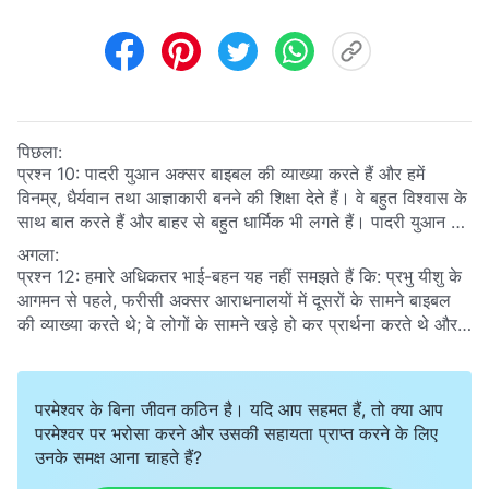
पिछला:
प्रश्न 10: पादरी युआन अक्सर बाइबल की व्याख्या करते हैं और हमें
विनम्र, धैर्यवान तथा आज्ञाकारी बनने की शिक्षा देते हैं। वे बहुत विश्वास के
साथ बात करते हैं और बाहर से बहुत धार्मिक भी लगते हैं। पादरी युआन ने
सर्वशक्तिमान परमेश्‍वर के अंत के दिनों के कार्य की आप लोगों की गवाही भी
अगला:
हमारे साथ सुनी थी। वे ये भी मानते हैं कि सर्वशक्तिमान परमेश्‍वर का वचन
प्रश्न 12: हमारे अधिकतर भाई-बहन यह नहीं समझते हैं कि: प्रभु यीशु के
ही सत्य है, परंतु वो इसे स्वीकार क्यों नहीं करते? वे क्यों हर जगह अफवाहें
आगमन से पहले, फरीसी अक्सर आराधनालयों में दूसरों के सामने बाइबल
फैला रहे हैं और परमेश्‍वर के अंत के दिनों के कार्य की निंदा और प्रतिरोध
की व्याख्या करते थे; वे लोगों के सामने खड़े हो कर प्रार्थना करते थे और
कर, लोगों को सर्वशक्तिमान परमेश्‍वर की ओर मुड़ने से रोक रहे हैं?
लोगों की निंदा करने के लिए बाइबल के नियमों का उपयोग करते थे; वे बाहर
से बड़े श्रद्धालु दिखाई देते थे उन लोगों की तरह जो बाइबल से कभी
विश्वासघात नहीं करेंगे, परंतु, फरीसियों को प्रभु यीशु द्वारा शाप क्यों दिया
परमेश्वर के बिना जीवन कठिन है। यदि आप सहमत हैं, तो क्या आप
गया? उन्होंने परमेश्वर का किन तरीकों से विरोध किया? उन्होंने अपना
परमेश्वर पर भरोसा करने और उसकी सहायता प्राप्त करने के लिए
पाखंड किस प्रकार प्रदर्शित किया? उन पर परमेश्वर का कोप क्यों पड़ा?
उनके समक्ष आना चाहते हैं?