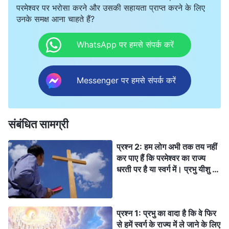
कर रहे हैं? हम जानते हैं कि अगर हम इसे जारी रखते हैं, तो हम पवित्र हो
परमेश्वर पर भरोसा करने और उसकी सहायता प्राप्त करने के लिए
जायेंगे और स्वर्ग के राज्य में स्वर्गारोहित किये जायेंगे। क्या आपका मतलब है
उनके समक्ष आना चाहते हैं?
कि प्रभु के वचनों को इस तरह समझना और उनको अमल में लाना गलत
है?
WhatsApp पर हमसे संपर्क करें
Messenger पर हमसे संपर्क करें
संबंधित सामग्री
प्रश्न 2: हम लोग अभी तक तय नहीं
कर पाए हैं कि परमेश्वर का राज्य
धरती पर है या स्वर्ग में। प्रभु यीशु ने
"स्वर्ग का राज्य पास में हैं" और "स्वर्ग
का राज्य आता है" के बारे में बात की
थी। अगर यह "स्वर्ग का राज्य," है तो
प्रश्न 1: प्रभु का वादा है कि वे फिर
यह स्वर्ग में होना चाहिये। यह धरती
से हमें स्वर्ग के राज्य में ले जाने के लिए
पर कैसे हो सकता है?