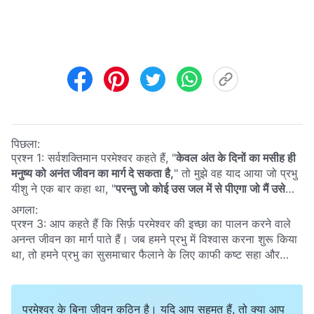
पिछला:
प्रश्न 1: सर्वशक्तिमान परमेश्वर कहते हैं, "
केवल अंत के दिनों का मसीह ही
मनुष्य को अनंत जीवन का मार्ग दे सकता है,
" तो मुझे वह याद आया जो प्रभु
यीशु ने एक बार कहा था, "
परन्तु जो कोई उस जल में से पीएगा जो मैं उसे
दूँगा, वह फिर अनन्तकाल तक प्यासा न होगा; वरन् जो जल मैं उसे दूँगा, वह
अगला:
उसमें एक सोता बन जाएगा जो अनन्त जीवन के लिये उमड़ता रहेगा
"
प्रश्न 3: आप कहते हैं कि सिर्फ़ परमेश्‍वर की इच्छा का पालन करने वाले
(यूहन्ना 4:14)
। हम पहले से ही जानते हैं कि प्रभु यीशु जीवन के सजीव
अनन्‍त जीवन का मार्ग पाते हैं। जब हमने प्रभु में विश्वास करना शुरू किया
जल का स्रोत हैं, और अनन्‍त जीवन का मार्ग हैं। क्या ऐसा हो सकता है कि
था, तो हमने प्रभु का सुसमाचार फैलाने के लिए काफी कष्ट सहा और
सर्वशक्तिमान परमेश्‍वर और प्रभु यीशु समान स्रोत हों? क्या उनके कार्य
इसकी कीमत चुकाई। हम प्रभु के झुंड के चरवाहे बने, क्रूस उठाया और
और वचन दोनों पवित्र आत्मा के कार्य और वचन हैं? क्या उनका कार्य एक
प्रभु का अनुसरण किया, हमने नम्रता, धैर्य और सहिष्णुता का पालन
ही परमेश्‍वर करते हैं?
किया। क्या आप ये कह रहे हैं कि हम परमेश्‍वर की इच्छा का पालन नहीं
परमेश्वर के बिना जीवन कठिन है। यदि आप सहमत हैं, तो क्या आप