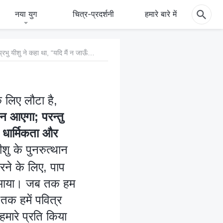
नया युग
चित्र-प्रदर्शनी
हमारे बारे में
5. आप गवाही देते हैं कि प्रभु अंतिम दिनों के न्याय का कार्य करने के लिए लौटा है, लेकिन प्रभु यीशु ने कहा था, “यदि मैं न जाऊँ तो वह सहायक तुम्हारे पास न आएगा; परन्तु यदि मैं जाऊँगा, तो उसे तुम्हारे पास भेजूँगा। वह आकर संसार को पाप और धार्मिकता और न्याय के विषय में निरुत्तर करेगा” (यूहन्ना 16:7-8)। हम मानते हैं कि प्रभु यीशु के पुनरुत्थान और आरोहण के बाद, पवित्र आत्मा पिन्तेकुस्त के दौरान मनुष्य पर कार्य करने के लिए, पाप की दुनिया को फटकारने के लिए, और धार्मिकता तथा न्याय के लिए, नीचे आया। जब तक हम अपने पापों को स्वीकार करते हैं और प्रभु के प्रति पश्चाताप करते हैं, तब तक हमें पवित्र आत्मा द्वारा तिरस्कृत और अनुशासित किया जाएगा, और यही प्रभु के द्वारा हमारे प्रति किया गया न्याय है। तो आखिर, अंतिम दिनों के न्याय के कार्य जिसकी आप बात कर रहे हैं, और प्रभु यीशु के कार्य के बीच क्या अंतर है?
े लिए लौटा है,
 न आएगा; परन्तु
 धार्मिकता और
ीशु के पुनरुत्थान
रने के लिए, पाप
चे आया। जब तक हम
 तक हमें पवित्र
हमारे प्रति किया