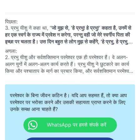
पिछला:
3. प्रभु यीशु ने कहा था, “
जो मुझ से, ‘हे प्रभु! हे प्रभु!’ कहता है, उनमें से
हर एक स्वर्ग के राज्य में प्रवेश न करेगा, परन्तु वही जो मेरे स्वर्गीय पिता की
इच्छा पर चलता है। उस दिन बहुत से लोग मुझ से कहेंगे, ‘हे प्रभु, हे प्रभु,
क्या हम ने तेरे नाम से भविष्यद्वाणी नहीं की, और तेरे नाम से दुष्‍टात्माओं को
अगला:
नहीं निकाला, और तेरे नाम से बहुत से आश्‍चर्यकर्म नहीं किए?’ तब मैं उनसे
2. प्रभु यीशु और सर्वशक्तिमान परमेश्वर एक ही परमेश्वर हैं। वे अलग-
खुलकर कह दूँगा, ‘मैं ने तुम को कभी नहीं जाना। हे कुकर्म करनेवालो, मेरे
अलग युगों में अलग-अलग कार्य करते हैं। प्रभु यीशु ने छुटकारे का कार्य
पास से चले जाओ’
”
(मत्ती 7:21-23)
। जो लोग “हे प्रभु, हे प्रभु” कहते
किया और पश्चाताप के मार्ग का प्रचार किया, और सर्वशक्तिमान परमेश्वर
हैं, वे सभी परमेश्वर में विश्वास करते हैं और उसकी सेवा करते हैं। उन्होंने
अंतिम दिनों में न्याय और शुद्धिकरण का कार्य करता है, और अनन्त जीवन
हमेशा त्याग किया है, खुद को खपाया है और प्रभु के लिए कड़ी मेहनत की
का मार्ग प्रशस्त करता है। तो आखिर, पश्चाताप और अनन्त जीवन के मार्ग
है, और उन्होंने सुसमाचार का प्रचार और कलीसियाओं का निर्माण किया
के बीच क्या अंतर है?
परमेश्वर के बिना जीवन कठिन है। यदि आप सहमत हैं, तो क्या आप
है। यह सब करके क्या उन्होंने प्रभु की इच्छा का पालन नहीं किया है? जब
परमेश्वर पर भरोसा करने और उसकी सहायता प्राप्त करने के लिए
प्रभु यीशु वापस आता है, तो वे प्रभु द्वारा सराहे क्यों नहीं जाएँगे, और क्यों
उनके समक्ष आना चाहते हैं?
इसके बजाय उन्हें बुराई करने वालों के रूप में निंदित किया जाएगा?
WhatsApp पर हमसे संपर्क करें