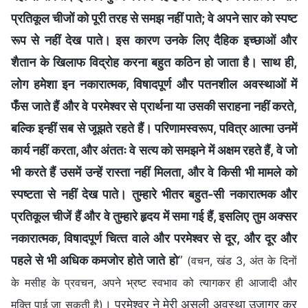
प्रतिकूल चीजों को पूरी तरह से समझ नहीं पाते; वे अपने सार को स्‍पष्‍ट
रूप से नहीं देख पाते। इस कारण उनके लिए दैहिक इच्‍छाओं और
शैतान के खिलाफ विद्रोह करना बहुत कठिन हो जाता है। साथ ही,
लोग हमेशा इन नकारात्मक, विषादपूर्ण और पतनशील अवस्थाओं में
फँस जाते हैं और वे परमेश्वर से प्रार्थना या उसकी सराहना नहीं करते,
बल्कि इन्‍हीं सब से जूझते रहते हैं। परिणामस्‍वरूप, पवित्र आत्‍मा उनमें
कार्य नहीं करता, और अंततः वे सत्‍य को समझने में अक्षम रहते हैं, वे जो
भी करते हैं उसमें उन्‍हें रास्‍ता नहीं मिलता, और वे किसी भी मामले को
स्‍पष्‍टता से नहीं देख पाते। तुम्‍हारे भीतर बहुत-सी नकारात्‍मक और
प्रतिकूल चीजें हैं और वे तुम्‍हारे हृदय में समा गई हैं, इसलिए तुम अक्‍सर
नकारात्‍मक, विषादपूर्ण चित्‍त वाले और परमेश्वर से दूर, और दूर और
पहले से भी अधिक कमजोर होते जाते हो
”
(वचन, खंड 3, अंत के दिनों
के मसीह के प्रवचन, अपने भ्रष्ट स्वभाव को त्यागकर ही आजादी और
। परमेश्वर ने मेरी असली अवस्था उजागर कर
मुक्ति पाई जा सकती है)