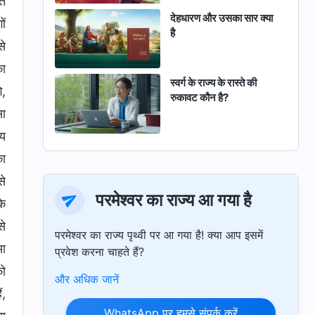
‍त
सकता है
देहधारण और उसका सार क्या
ों
है
से
का
स्वर्ग के राज्य के रास्ते की
े,
रुकावट कौन है?
सा
‍य
का
से
परमेश्वर का राज्य आ गया है
के
से
परमेश्वर का राज्य पृथ्वी पर आ गया है! क्या आप इसमें
ुआ
प्रवेश करना चाहते हैं?
को
और अधिक जानें
ं,
WhatsApp पर हमसे संपर्क करें