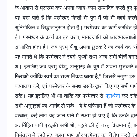
के आवास से प्रारम्‍भ कर अपना न्‍याय-कार्य सम्‍पादित करते हुए प
यह देख पाते हैं कि परमेश्‍वर किसी भी युग में जो भी कार्य करते
सुनियोजित व सिद्धांतानुसार होता है। परमेश्‍वर का कार्य संरचि
है। परमेश्‍वर के कार्य का हर चरण, मानवजाति की आवश्‍यकताओं पर
आधारित होता है। जब प्रभु यीशु अपना छुटकारे का कार्य कर रहे थ
यह मानते थे कि परमेश्‍वर ने स्‍वर्ग, पृथ्‍वी तथा अन्‍य सभी चीजे़
थे। इसलिए जब प्रभु यीशु, अनुग्रह के युग में अपना छुटकारे का का
फिराओ क्योंकि स्वर्ग का राज्य निकट आया है,
" जिससे मनुष्‍य इस 
पश्‍चाताप करे, एवं परमेश्‍वर के समक्ष उसके द्वारा किए गए सभी पा
सके। यह इसलिए भी था ताकि वह परमेश्‍वर से
प्रार्थना
कर सके, 
सभी अनुग्रहों का आनंद ले सके। ये वे परिणाम हैं जो परमेश्‍वर के छ
पश्‍चात्, कई लोग यह जान पाने में सक्षम हो पाए हैं कि उनके द्वा
अंतर्निहित पापी प्रकृति अभी भी, पहले की ही तरह विद्यमान है, औ
नियंत्रण में रहते हुए, बहुधा पाप और परमेश्‍वर का विरोध करते रहत