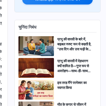
या
कि
ति
त्
चुनिंदा निबंध
प्रभु की वापसी के बारे में,
वह
बाइबल स्पष्ट रूप से कहती है,
"उस दिन और उस घड़ी के
के
विषय में कोई नहीं जानता, न
ं:
स्वर्ग के दूत और न पुत्र, परन्तु
प्रभु की वापसी में देहधारण
केवल पिता" (मत्ती 24:36)।
क्यों शामिल है—गुप्त रूप से
‍त
कोई नहीं जानता कि प्रभु कब
अवरोहण—साथ-ही-साथ
आएगा, फिर भी सर्वशक्तिमान
हो
सार्वजनिक रूप से बादलों से
परमेश्वर की कलीसिया इस
अवरोहण?
ह,
इस तरह मैंने परमेश्वर का
बात की गवाही दे रही है कि प्रभु
स्वागत किया
यीशु पहले ही लौट चुका है।
और
आप यह कैसे जानते हैं?
भी
ते
मौत के कगार से जीवन में