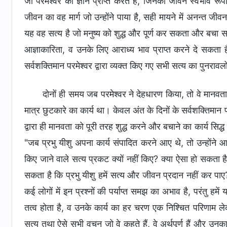
जो परमेश्‍वर का ज्ञान प्राप्‍त करते हैं, जिनका जीवन स्‍वभाव रू
जीवन का वह मार्ग जो उन्‍होंने पाया है, सही मायने में अनन्‍त जी
यह वह सत्‍य है जो मनुष्‍य को शुद्ध और पूर्ण कर सकता और बचा स
आज्ञाकारिता, व उनके लिए आराध्‍य भाव प्राप्‍त करने दे सकता
सर्वशक्तिमान परमेश्‍वर द्वारा व्‍यक्‍त किए गए सभी सत्‍य का पुनरा
दोनों ही समय जब परमेश्‍वर ने देहधारण किया, तो वे मानवता
मात्र छुटकारे का कार्य था। केवल अंत के दिनों के सर्वशक्तिमान प
द्वारा ही मानवता को पूरी तरह शुद्ध करने और बचाने का कार्य सि
"जब प्रभु यीशु अपना कार्य संपादित करने आए थे, तो उन्‍होंने आगे स
किए जाने वाले सत्‍य प्रकट क्‍यों नहीं किए? क्‍या ऐसा हो सकता 
सकता है कि प्रभु यीशु हमें सत्‍य और जीवन प्रदान नहीं कर पाए? 
कई लोगों में इन प्रश्‍नों की पर्याप्‍त समझ का अभाव है, परंतु
तत्‍व होता है, व उनके कार्य का हर चरण एक निश्चित परिणाम लेक
सत्‍य तथा ऐसे सभी वचन जो वे कहते हैं, वे अर्थपूर्ण हैं और उनका