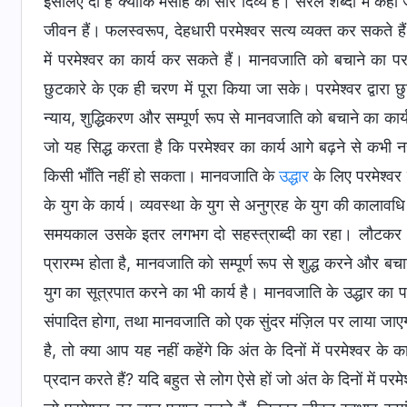
इसलिए दी है क्‍योंकि मसीह का सार दिव्‍य है। सरल शब्दों में कहा जाए
जीवन हैं। फलस्‍वरूप, देहधारी परमेश्‍वर सत्‍य व्‍यक्‍त कर सकते हैं
में परमेश्‍वर का कार्य कर सकते हैं। मानवजाति को बचाने का परमे
छुटकारे के एक ही चरण में पूरा किया जा सके। परमेश्‍वर द्वारा छुट
न्‍याय, शुद्धिकरण और सम्‍पूर्ण रूप से मानवजाति को बचाने का कार
जो यह सिद्ध करता है कि परमेश्‍वर का कार्य आगे बढ़ने से कभी नह
किसी भाँति नहीं हो सकता। मानवजाति के
उद्धार
के लिए परमेश्‍वर 
के युग के कार्य। व्‍यवस्‍था के युग से अनुग्रह के युग की कालाव
समयकाल उसके इतर लगभग दो सहस्‍त्राब्‍दी का रहा। लौटकर आये 
प्रारम्‍भ होता है, मानवजाति को सम्‍पूर्ण रूप से शुद्ध करने और 
युग का सूत्रपात करने का भी कार्य है। मानवजाति के उद्धार का परमेश
संपादित होगा, तथा मानवजाति को एक सुंदर मंज़िल पर लाया जाएगा।
है, तो क्‍या आप यह नहीं कहेंगे कि अंत के दिनों में परमेश्‍वर के का
प्रदान करते हैं? यदि बहुत से लोग ऐसे हों जो अंत के दिनों में परमेश्‍वर 