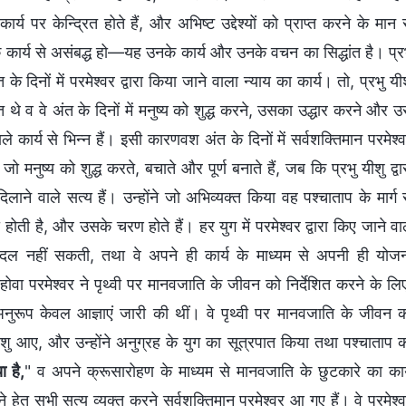
र्य पर केन्द्रित होते हैं, और अभिष्‍ट उद्देश्‍यों को प्राप्‍त करने के मान 
नके कार्य से असंबद्ध हो—यह उनके कार्य और उनके वचन का सिद्धांत है। प्र
े दिनों में परमेश्‍वर द्वारा किया जाने वाला न्‍याय का कार्य। तो, प्रभु यी
रित थे व वे अंत के दिनों में मनुष्‍य को शुद्ध करने, उसका उद्धार करने और उ
 वाले कार्य से भिन्‍न हैं। इसी कारणवश अंत के दिनों में सर्वशक्तिमान परमेश्‍
 जो मनुष्‍य को शुद्ध करते, बचाते और पूर्ण बनाते हैं, जब कि प्रभु यीशु द्वा
े वाले सत्‍य हैं। उन्‍होंने जो अभिव्‍यक्‍त किया वह पश्‍चाताप के मार्ग 
ोती है, और उसके चरण होते हैं। हर युग में परमेश्‍वर द्वारा किए जाने वा
बदल नहीं सकती, तथा वे अपने ही कार्य के माध्‍यम से अपनी ही योज
, यहोवा परमेश्‍वर ने पृथ्‍वी पर मानवजाति के जीवन को निर्देशित करने के लि
ूप केवल आज्ञाएं जारी की थीं। वे पृथ्‍वी पर मानवजाति के जीवन 
यीशु आए, और उन्‍होंने अनुग्रह के युग का सूत्रपात किया तथा पश्‍चाताप 
 है,
" व अपने क्रूसारोहण के माध्‍यम से मानवजाति के छुटकारे का कार
तु सभी सत्‍य व्‍यक्‍त करने सर्वशक्तिमान परमेश्‍वर आ गए हैं। वे परमेश्‍