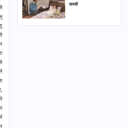
वापसी
से
भु
शु
से
वर
रा
से
ले
ना
ए,
को
का
्य
वर