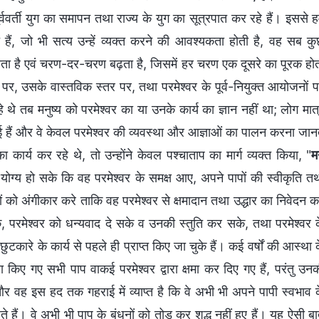
ूर्ववर्ती युग का समापन तथा राज्‍य के युग का सूत्रपात कर रहे हैं। इससे 
 हैं, जो भी सत्‍य उन्‍हें व्‍यक्‍त करने की आवश्‍यकता होती है, वह सब क
त होता है एवं चरण-दर-चरण बढ़ता है, जिसमें हर चरण एक दूसरे का पूरक हो
, उसके वास्‍तविक स्‍तर पर, तथा परमेश्‍वर के पूर्व-नियुक्‍त आयोजनों 
े तब मनुष्‍य को परमेश्‍वर का या उनके कार्य का ज्ञान नहीं था; लोग मात
ं बनाई हैं और वे केवल परमेश्‍वर की व्‍यवस्‍था और आज्ञाओं का पालन करना जान
र्य कर रहे थे, तो उन्‍होंने केवल पश्‍चाताप का मार्ग व्‍यक्‍त किया, "
म
योग्‍य हो सके कि वह परमेश्‍वर के समक्ष आए, अपने पापों की स्‍वीकृति त
पों को अंगीकार करे ताकि वह परमेश्‍वर से क्षमादान तथा उद्धार का निवेदन 
परमेश्‍वर को धन्‍यवाद दे सके व उनकी स्‍तुति कर सके, तथा परमेश्‍वर 
ुटकारे के कार्य से पहले ही प्राप्त किए जा चुके हैं। कई वर्षों की आस्‍था 
रा किए गए सभी पाप वाकई परमेश्‍वर द्वारा क्षमा कर दिए गए हैं, परंतु उन
र वह इस हद तक गहराई में व्‍याप्‍त है कि वे अभी भी अपने पापी स्‍वभाव 
े हैं। वे अभी भी पाप के बंधनों को तोड़ कर शुद्ध नहीं हुए हैं। यह ऐसी ब