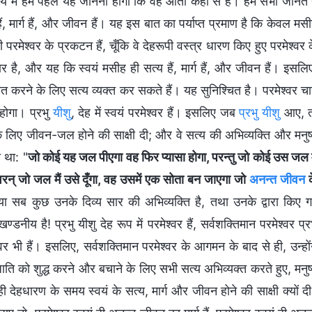
विषय में हमें पहले यह जानना होगा कि वह आता कहाँ से है। हम सभी जानते ह
 हैं, मार्ग हैं, और जीवन हैं। यह इस बात का पर्याप्‍त प्रमाण है कि केवल मस
परमेश्‍वर के प्रकटन हैं, चूँकि वे देहरूपी वस्‍त्र धारण किए हुए परमेश्‍वर 
 है, और यह कि स्‍वयं मसीह ही सत्‍य हैं, मार्ग हैं, और जीवन हैं। इसलि
त करने के लिए सत्‍य व्‍यक्‍त कर सकते हैं। यह सुनिश्चित है। परमेश्‍वर चा
 होगा। प्रभु
यीशु
, देह में स्‍वयं परमेश्‍वर हैं। इसलिए जब
प्रभु यीशु
आए, त
के लिए जीवन-जल होने की साक्षी दी; और वे सत्‍य की अभि‍व्‍यक्ति और मनुष्
ा था: "
जो कोई यह जल पीएगा वह फिर प्यासा होगा, परन्तु जो कोई उस जल म
 वरन् जो जल मैं उसे दूँगा, वह उसमें एक सोता बन जाएगा जो
अनन्त जीवन
क
गया सब कुछ उनके दिव्‍य सार की अभिव्‍यक्ति है, तथा उनके द्वारा किए 
‍डनीय है! प्रभु यीशु देह रूप में परमेश्‍वर हैं, सर्वशक्तिमान परमेश्‍वर प्र
‍वर भी हैं। इसलिए, सर्वशक्तिमान परमेश्‍वर के आगमन के बाद से ही, उन्‍हों
ाति को शुद्ध करने और बचाने के लिए सभी सत्‍य अभिव्‍यक्‍त करते हुए, मनुष्
 देहधारण के समय स्‍वयं के सत्‍य, मार्ग और जीवन होने की साक्षी क्‍यों द