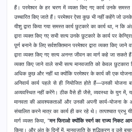
हैं। परमेश्‍वर के हर चरण में व्‍यक्‍त किए गए कार्य उनके समस्‍त का
उच्‍चारित किए जाते हैं। परमेश्‍वर ऐसा कुछ भी नहीं कहेंगे जो उ
यीशु द्वारा किया गया समस्‍त कार्य छुटकारे का कार्य था, न कि अंत क
द्वारा व्‍यक्‍त किए गए सभी सत्‍य उनके छुटकारे के कार्य पर केन्द्
पूर्ण बनाने के लिए सर्वशक्तिमान परमेश्‍वर द्वारा व्‍यक्‍त किए जाने
द्वारा व्‍यक्‍त किए गए सत्‍य अनन्‍त जीवन का मार्ग कहे जा सकते हैं
व्‍यक्‍त किए जाने वाले सभी सत्‍य मानवजाति को केवल छुटकारा दिलान
अधिक कुछ और नहीं था क्‍योंकि परमेश्‍वर के कार्य की एक योजना ह
अनिवार्य कार्य पहले से ही नियोजित होते हैं—उनकी योजना 
अव्‍यवस्थित नहीं करेंगे। ठीक वैसे ही जैसे, व्‍यवस्‍था के युग में
मानवता की आवश्‍यकताओं और उनकी अपनी कार्य-योजना के अनुर
संचालित करने मात्र का कार्य ही कर रहे थे। तत्‍पश्‍चात प्रभु 
मार्ग व्‍यक्‍त किया, "
मन फिराओ क्योंकि स्वर्ग का राज्य निकट आया
किया। और अंत के दिनों में, मानवजाति के शुद्धिकरण व उसे बचाने हे