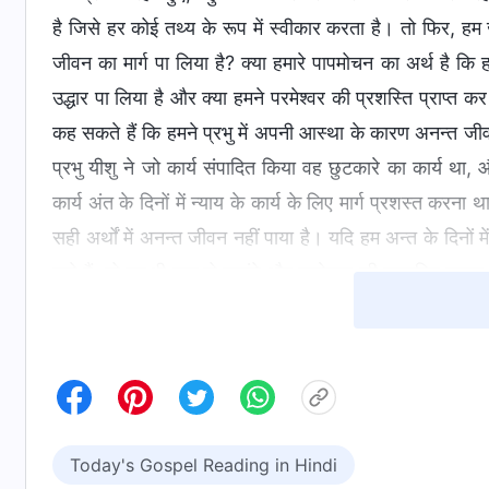
है जिसे हर कोई तथ्‍य के रूप में स्‍वीकार करता है। तो फिर, हम जैस
जीवन का मार्ग पा लिया है? क्‍या हमारे पापमोचन का अर्थ है कि हमें
उद्धार पा लिया है और क्या हमने परमेश्‍वर की प्रशस्ति प्राप्‍त 
कह सकते हैं कि हमने प्रभु में अपनी आस्‍था के कारण अनन्‍त ज
प्रभु यीशु ने जो कार्य संपादित किया वह छुटकारे का कार्य था, और 
कार्य अंत के दिनों में न्‍याय के कार्य के लिए मार्ग प्रशस्‍त कर
सही अर्थों में अनन्‍त जीवन नहीं पाया है। यदि हम अन्‍त के दिनों में
पाते हैं, तो हम भी शुद्ध हो जाएंगे और परमेश्‍वर की प्रशस्ति प्राप्
प्रभु यीशु में हमारी आस्‍था हमें सिर्फ़ अपने पापों से मुक्‍त करा
सुयोग्‍य बनाती है। ये प्रभु यीशु के छुटकारे के कार्य से प्राप्‍त 
नहीं है। उनकी धारणा है कि चूँकि प्रभु यीशु ने अपना छुटकारे का क
पापों से मुक्‍त किया जा चुका है, अत: परमेश्‍वर के उद्धार का कार्य
कुछ पूर्ण हो चुका है। यह एक बहुत बड़ी भूल है! यदि यह सत्‍य होता
Today's Gospel Reading in Hindi
अपनी वापसी पर वास्‍तव में क्‍या कार्य करना है, कई लोग इस बात से 