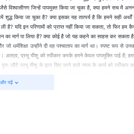
े विश्‍वासीगण जिन्‍हें पापमुक्त किया जा चुका है, क्‍या हमने सच में अनन्
 शुद्ध किया जा चुका है? क्‍या इसका यह तात्‍पर्य है कि हमने सही अर्थों म
कर ली है? यदि इन परिणामों को प्राप्‍त नहीं किया जा सकता, तो फिर हम कै
ीवन का मार्ग पा लिया है? क्‍या कोई है जो यह कहने का साहस कर सकता ह
जो धर्मशिक्षा उन्‍होंने दी वह पश्‍चाताप का मार्ग था। स्‍पष्‍ट रूप से उन
ना था। अतएव, प्रभु यीशु को स्‍वीकार करके हमने केवल पापमुक्ति पाई है; हम
 पुन: लौटे प्रभु यीशु के द्वारा किए जाने वाले न्‍याय के कार्य को स्‍वीकार 
‍त करेंगे, और सिर्फ़ तभी हम ऐसे जन बनेंगे जिन्‍होंने अनन्‍त जीवन पा लिया ह
और पढ़ें
ती है और परमेश्‍वर से प्रार्थना करने एवं उनके अनुग्रह का आनंद उठाने के ल
किए हुए परिणाम मात्र हैं। ऐसे कई लोग हैं जिन्‍हें प्रभु यीशु के कार्य की स
ार्य पूरा कर दिया है और प्रभु यीशु में उनकी आस्‍था के कारण, उन्‍हें उन
 पूरी तरह समाप्‍त हो चुका है। वे सोचते हैं कि एक कार्य पूरा हो गया यानी स
 तो प्रभु यीशु ने ऐसा क्‍यों कहा होता कि वे वापिस लौटेंगे? प्रभु यीशु 
अनभिज्ञ हैं; यह परमेश्‍वर के कार्य का ज्ञानाभाव है। प्रभु यीशु के कार्य 