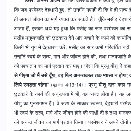
उत्तर:
अनन्‍त जीवन का मार्ग वास्‍तविकता में क्‍या है, इस 
कि जब परमेश्‍वर देहधारी हुए, तो उन्‍होंने गवाही दी कि वे ही सत्‍य
ही अनन्‍त जीवन का मार्ग व्‍यक्‍त कर सकते हैं। चूँकि मसीह देहधारी 
आत्‍मा हैं, इसका अर्थ यह हुआ कि मसीह का सार परमेश्‍वर का सार
मसीह मनुष्‍यजाति को छुटकारा देने और बचाने के कार्य को कार्यान्वि
किसी भी युग में देहधारण करे, मसीह का सार कभी परिवर्तित नहीं
उन्‍होंने स्‍वयं के सत्‍य, मार्ग और जीवन होने की, तथा मानवजाति 
को पश्‍चाताप का मार्ग प्रदान कर पाए। जैसा कि प्रभु यीशु ने कह
से पीएगा जो मैं उसे दूँगा, वह फिर अनन्तकाल तक प्यासा न होगा;
लिये उमड़ता रहेगा
"
। प्रभु यीशु द्वारा कहा 
(यूहन्ना 4:13-14)
छुटकारे के कार्य की अनुरूपता में भी, वह व्‍यक्‍त होता है। यह अखण्
यीशु का पुनरागमन हैं। वे सत्‍य के साकार स्‍वरूप, देहधारी परमेश्
भी स्‍वयं के सत्‍य, मार्ग और जीवन होने की साक्षी दी है तथा मानवज
को अनन्‍त जीवन का मार्ग प्रदान किया। परमेश्‍वर ने अपने दोनों ही